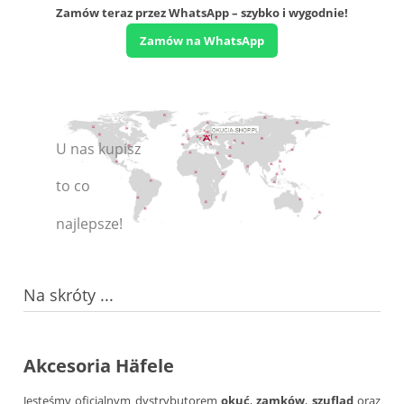
Zamów teraz przez WhatsApp – szybko i wygodnie!
Zamów na WhatsApp
U nas kupisz
to co
najlepsze!
Na skróty ...
Häfele!
Razem od 1995r.
Akcesoria Häfele
Jesteśmy oficjalnym dystrybutorem
okuć
,
zamków
,
szuflad
oraz