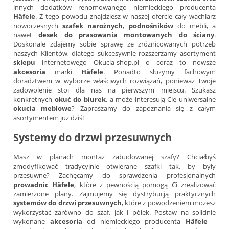
innych dodatków renomowanego niemieckiego producenta
Häfele
. Z tego powodu znajdziesz w naszej ofercie cały wachlarz
nowoczesnych
szafek narożnych
,
podnośników
do mebli, a
nawet
desek do prasowania montowanych do ściany
.
Doskonale zdajemy sobie sprawę ze zróżnicowanych potrzeb
naszych Klientów, dlatego sukcesywnie rozszerzamy asortyment
sklepu
internetowego Okucia-shop.pl o coraz to nowsze
akcesoria
marki
Häfele
. Ponadto służymy fachowym
doradztwem w wyborze właściwych rozwiązań, ponieważ Twoje
zadowolenie stoi dla nas na pierwszym miejscu. Szukasz
konkretnych
okuć do biurek
, a może interesują Cię uniwersalne
okucia meblowe
? Zapraszamy do zapoznania się z całym
asortymentem już dziś!
Systemy do drzwi przesuwnych
Masz w planach montaż zabudowanej szafy? Chciałbyś
zmodyfikować tradycyjnie otwierane szafki tak, by były
przesuwne? Zachęcamy do sprawdzenia profesjonalnych
prowadnic Häfele
, które z pewnością pomogą Ci zrealizować
zamierzone plany. Zajmujemy się dystrybucją praktycznych
systemów do drzwi przesuwnych
, które z powodzeniem możesz
wykorzystać zarówno do szaf, jak i półek. Postaw na solidnie
wykonane
akcesoria
od niemieckiego producenta
Häfele
–