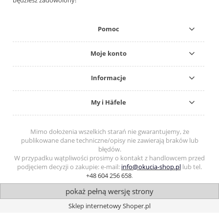
będziesz zadowolony!
Pomoc
Moje konto
Informacje
My i Häfele
Mimo dołożenia wszelkich starań nie gwarantujemy, że
publikowane dane techniczne/opisy nie zawierają braków lub
błędów.
W przypadku wątpliwości prosimy o kontakt z handlowcem przed
podjęciem decyzji o zakupie: e-mail:
info@okucia-shop.pl
lub tel.
+48 604 256 658
.
pokaż pełną wersję strony
Sklep internetowy Shoper.pl