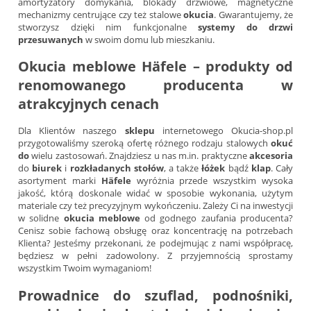
amortyzatory domykania, blokady drzwiowe, magnetyczne
mechanizmy centrujące czy też stalowe
okucia
. Gwarantujemy, że
stworzysz dzięki nim funkcjonalne
systemy do drzwi
przesuwanych
w swoim domu lub mieszkaniu.
Okucia meblowe
Häfele
– produkty od
renomowanego producenta w
atrakcyjnych cenach
Dla Klientów naszego
sklepu
internetowego Okucia-shop.pl
przygotowaliśmy szeroką ofertę różnego rodzaju stalowych
okuć
do
wielu zastosowań. Znajdziesz u nas m.in. praktyczne
akcesoria
do
biurek
i
rozkładanych
stołów
, a także
łóżek
bądź
klap
. Cały
asortyment marki
Häfele
wyróżnia przede wszystkim wysoka
jakość, którą doskonale widać w sposobie wykonania, użytym
materiale czy też precyzyjnym wykończeniu. Zależy Ci na inwestycji
w solidne
okucia meblowe
od godnego zaufania producenta?
Cenisz sobie fachową obsługę oraz koncentrację na potrzebach
Klienta? Jesteśmy przekonani, że podejmując z nami współpracę,
będziesz w pełni zadowolony. Z przyjemnością sprostamy
wszystkim Twoim wymaganiom!
Prowadnice do szuflad
,
podnośniki
,