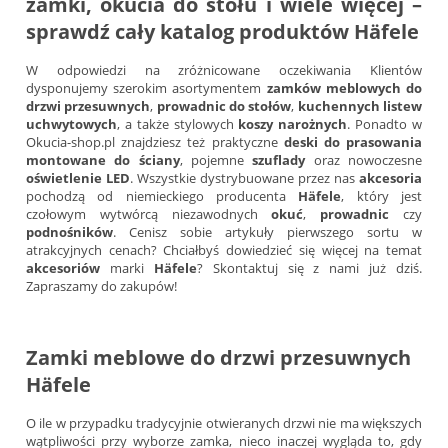
zamki
,
okucia do stołu
i wiele więcej –
sprawdź cały
katalog
produktów
Häfele
W odpowiedzi na zróżnicowane oczekiwania Klientów
dysponujemy szerokim asortymentem
zamków meblowych do
drzwi przesuwnych
,
prowadnic do stołów
,
kuchennych
listew
uchwytowych
, a także stylowych
koszy narożnych
. Ponadto w
Okucia-shop.pl znajdziesz też praktyczne
deski do prasowania
montowane do ściany
, pojemne
szuflady
oraz nowoczesne
oświetlenie LED
. Wszystkie dystrybuowane przez nas
akcesoria
pochodzą od niemieckiego producenta
Häfele
, który jest
czołowym wytwórcą niezawodnych
okuć
,
prowadnic
czy
podnośników
. Cenisz sobie artykuły pierwszego sortu w
atrakcyjnych cenach? Chciałbyś dowiedzieć się więcej na temat
akcesoriów
marki
Häfele
? Skontaktuj się z nami już dziś.
Zapraszamy do zakupów!
Zamki meblowe do drzwi przesuwnych
Häfele
O ile w przypadku tradycyjnie otwieranych drzwi nie ma większych
wątpliwości przy wyborze zamka, nieco inaczej wygląda to, gdy