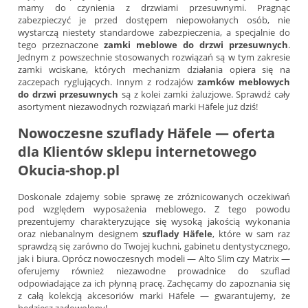
mamy do czynienia z drzwiami przesuwnymi. Pragnąc
zabezpieczyć je przed dostępem niepowołanych osób, nie
wystarczą niestety standardowe zabezpieczenia, a specjalnie do
tego przeznaczone
zamki meblowe do drzwi przesuwnych
.
Jednym z powszechnie stosowanych rozwiązań są w tym zakresie
zamki wciskane, których mechanizm działania opiera się na
zaczepach ryglujących. Innym z rodzajów
zamków meblowych
do drzwi przesuwnych
są z kolei zamki żaluzjowe. Sprawdź cały
asortyment niezawodnych rozwiązań marki Häfele już dziś!
Nowoczesne szuflady Häfele — oferta
dla Klientów sklepu internetowego
Okucia-shop.pl
Doskonale zdajemy sobie sprawę ze zróżnicowanych oczekiwań
pod względem wyposażenia meblowego. Z tego powodu
prezentujemy charakteryzujące się wysoką jakością wykonania
oraz niebanalnym designem
szuflady Häfele
, które w sam raz
sprawdzą się zarówno do Twojej kuchni, gabinetu dentystycznego,
jak i biura. Oprócz nowoczesnych modeli — Alto Slim czy Matrix —
oferujemy również niezawodne prowadnice do szuflad
odpowiadające za ich płynną pracę. Zachęcamy do zapoznania się
z całą kolekcją akcesoriów marki Häfele — gwarantujemy, że