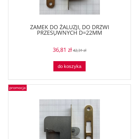
ZAMEK DO ŻALUZJI, DO DRZWI
PRZESUWNYCH D=22MM
PRAWY/GÓRNY Häfele 23037201
36,81 zł
42,31 zł
do koszyka
promocja