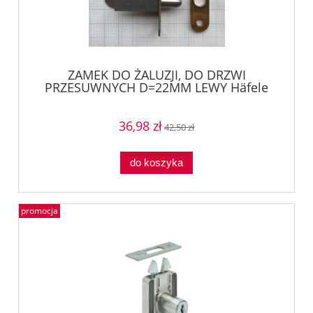
ZAMEK DO ŻALUZJI, DO DRZWI
PRZESUWNYCH D=22MM LEWY Häfele
23037256
36,98 zł
42,50 zł
do koszyka
promocja