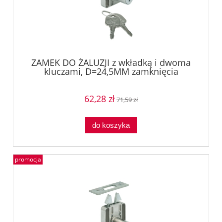
ZAMEK DO ŻALUZJI z wkładką i dwoma
kluczami, D=24,5MM zamknięcia
niepowtarzalne Häfele 23207700
62,28 zł
71,59 zł
do koszyka
promocja