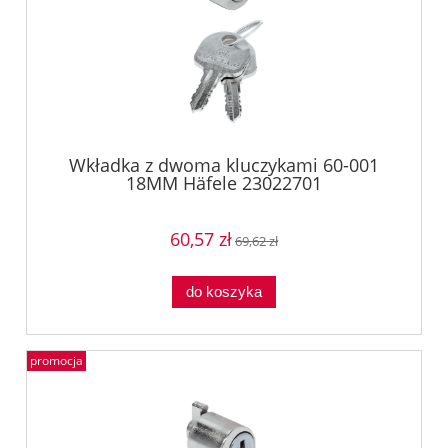
Wkładka z dwoma kluczykami 60-001
18MM Häfele 23022701
60,57 zł
69,62 zł
do koszyka
promocja