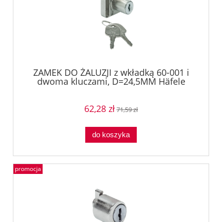
ZAMEK DO ŻALUZJI z wkładką 60-001 i
dwoma kluczami, D=24,5MM Häfele
23207701
62,28 zł
71,59 zł
do koszyka
promocja