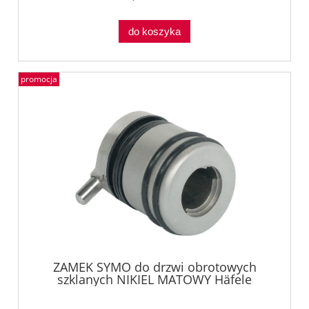
do koszyka
promocja
ZAMEK SYMO do drzwi obrotowych
szklanych NIKIEL MATOWY Häfele
23343600