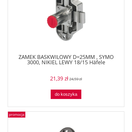
ZAMEK BASKWILOWY D=25MM , SYMO
3000, NIKIEL LEWY 18/15 Häfele
22464660
21,39 zł
24,59 zł
do koszyka
promocja