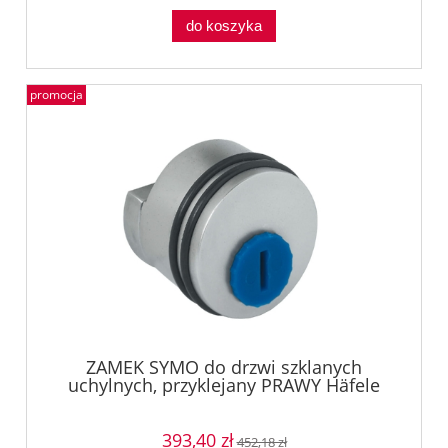
do koszyka
promocja
ZAMEK SYMO do drzwi szklanych
uchylnych, przyklejany PRAWY Häfele
23346002
393,40 zł
452,18 zł