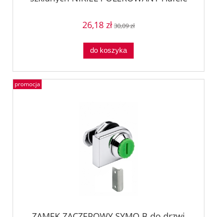
23342600
26,18 zł
30,09 zł
do koszyka
promocja
ZAMEK ZACZEPOWY SYMO B do drzwi