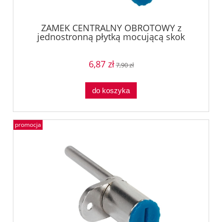
ZAMEK CENTRALNY OBROTOWY z
jednostronną płytką mocującą skok
12mm , SYMO 3000, NIKIEL Häfele
23498650
6,87 zł
7,90 zł
do koszyka
promocja