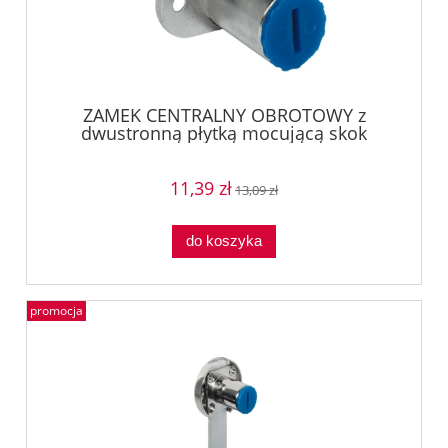
ZAMEK CENTRALNY OBROTOWY z
dwustronną płytką mocującą skok
17mm , SYMO 3000, NIKIEL Häfele
23498610
11,39 zł
13,09 zł
do koszyka
promocja