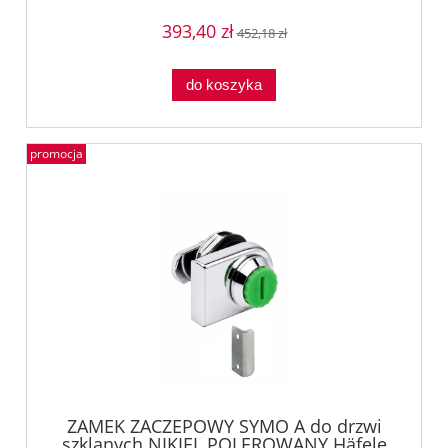
393,40 zł
452,18 zł
do koszyka
promocja
ZAMEK ZACZEPOWY SYMO A do drzwi
szklanych NIKIEL POLEROWANY Häfele