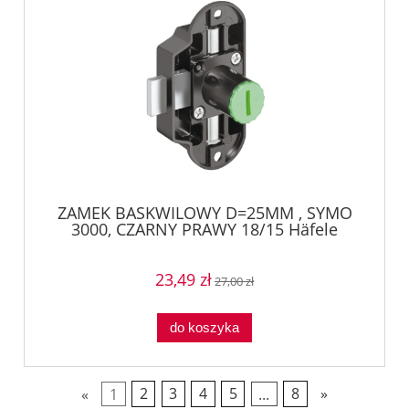
ZAMEK BASKWILOWY D=25MM , SYMO
3000, CZARNY PRAWY 18/15 Häfele
22464310
23,49 zł
27,00 zł
do koszyka
«
1
2
3
4
5
...
8
»