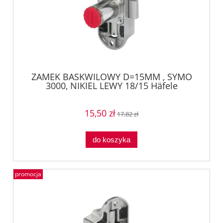
ZAMEK BASKWILOWY D=15MM , SYMO
3000, NIKIEL LEWY 18/15 Häfele
22464650
15,50 zł
17,82 zł
do koszyka
promocja