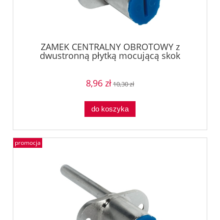
ZAMEK CENTRALNY OBROTOWY z
dwustronną płytką mocującą skok
12mm , SYMO 3000, NIKIEL Häfele
23498600
8,96 zł
10,30 zł
do koszyka
promocja