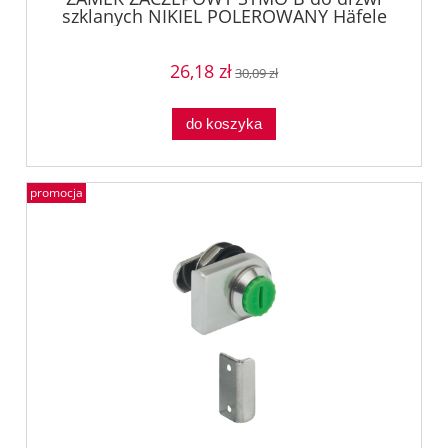
szklanych NIKIEL POLEROWANY Häfele
23342610
26,18 zł
30,09 zł
do koszyka
promocja