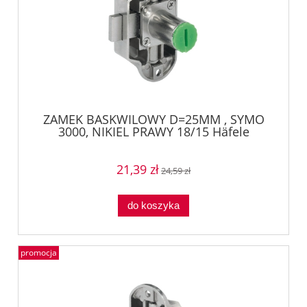
ZAMEK BASKWILOWY D=25MM , SYMO
3000, NIKIEL PRAWY 18/15 Häfele
22464610
21,39 zł
24,59 zł
do koszyka
promocja