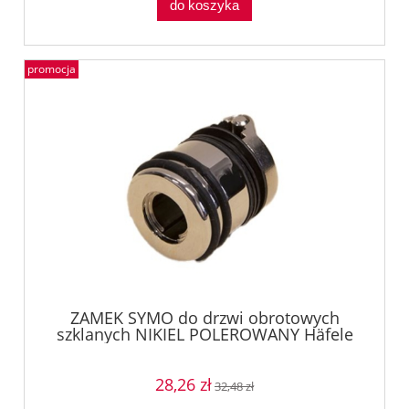
do koszyka
promocja
ZAMEK SYMO do drzwi obrotowych
szklanych NIKIEL POLEROWANY Häfele
23343700
28,26 zł
32,48 zł