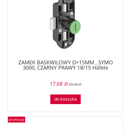
ZAMEK BASKWILOWY D=15MM , SYMO
3000, CZARNY PRAWY 18/15 Häfele
22464305
17,68 zł
20,32 zł
do koszyka
promocja