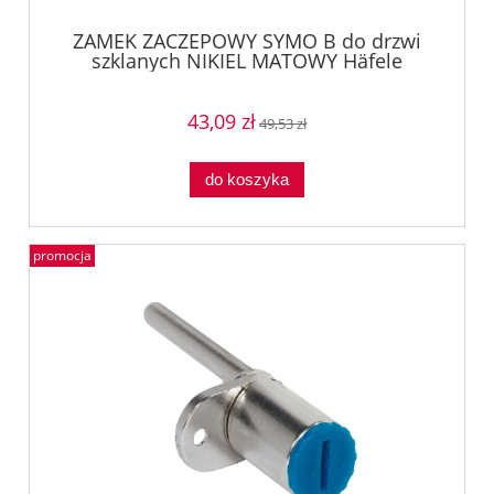
ZAMEK ZACZEPOWY SYMO B do drzwi
szklanych NIKIEL MATOWY Häfele
23342710
43,09 zł
49,53 zł
do koszyka
promocja