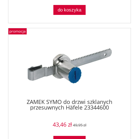
do koszyka
promocja
ZAMEK SYMO do drzwi szklanych
przesuwnych Häfele 23344600
43,46 zł
49,95 zł