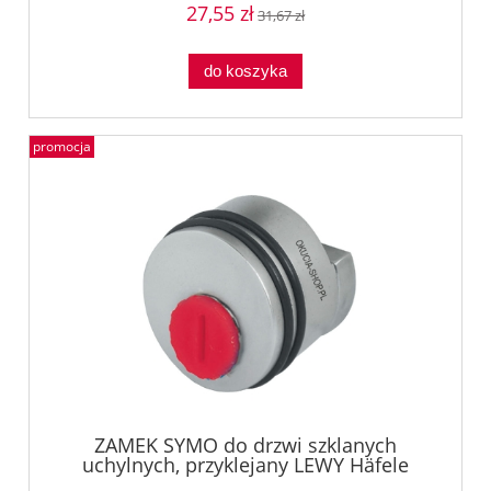
27,55 zł
31,67 zł
do koszyka
promocja
ZAMEK SYMO do drzwi szklanych
uchylnych, przyklejany LEWY Häfele
23346003