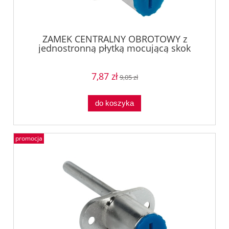
ZAMEK CENTRALNY OBROTOWY z
jednostronną płytką mocującą skok
17mm , SYMO 3000, NIKIEL Häfele
23498660
7,87 zł
9,05 zł
do koszyka
promocja