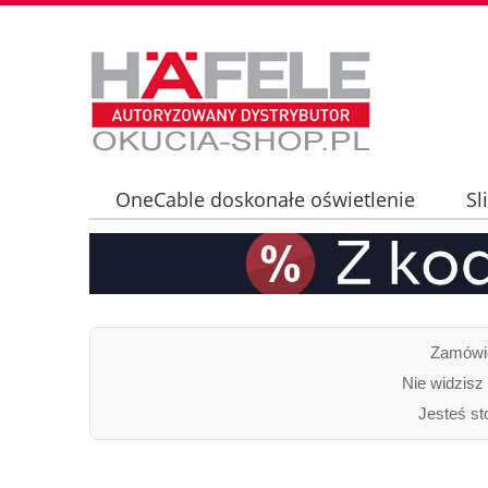
OneCable doskonałe oświetlenie
Sl
Oświetlenie LED LOOX5 - informacje tec
Zamówie
Nie widzisz
Jesteś st