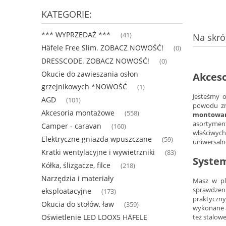
KATEGORIE:
*** WYPRZEDAŻ ***
(41)
Na skrót
Häfele Free Slim. ZOBACZ NOWOŚĆ!
(0)
DRESSCODE. ZOBACZ NOWOŚĆ!
(0)
Okucie do zawieszania osłon
Akceso
grzejnikowych *NOWOŚĆ
(1)
Jesteśmy 
AGD
(101)
powodu zn
Akcesoria montażowe
(558)
montowan
asortymen
Camper - caravan
(160)
właściwych
Elektryczne gniazda wpuszczane
(59)
uniwersal
Kratki wentylacyjne i wywietrzniki
(83)
Syste
Kółka, ślizgacze, filce
(218)
Narzędzia i materiały
Masz w pl
sprawdzen
eksploatacyjne
(173)
praktyczn
Okucia do stołów, ław
(359)
wykonane
Oświetlenie LED LOOX5 HÄFELE
też stalow