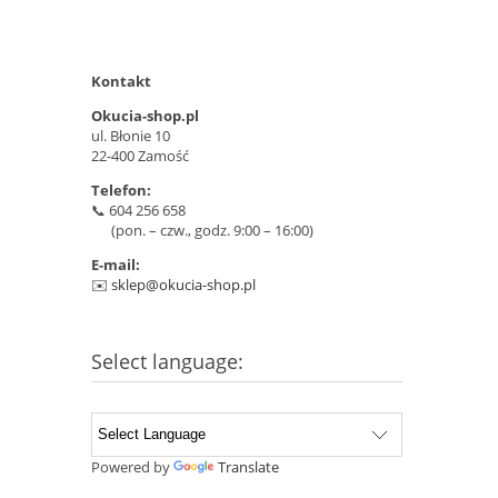
Kontakt
Okucia-shop.pl
U
ul. Błonie 10
22-400 Zamość
t
Telefon:
📞 604 256 658
(pon. – czw., godz. 9:00 – 16:00)
n
E-mail:
✉️
sklep@okucia-shop.pl
Select language:
Raze
Powered by
Translate