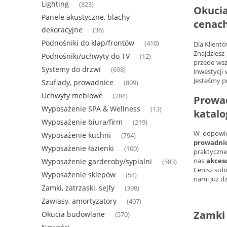
Lighting
(823)
Okuci
Panele akustyczne, blachy
cenac
dekoracyjne
(36)
Podnośniki do klap/frontów
(410)
Dla Klient
Znajdziesz
Podnośniki/uchwyty do TV
(12)
przede wsz
Systemy do drzwi
(698)
inwestycji
Jesteśmy p
Szuflady, prowadnice
(809)
Uchwyty meblowe
(284)
Prowad
Wyposażenie SPA & Wellness
(13)
katalo
Wyposażenie biura/firm
(219)
W odpowie
Wyposażenie kuchni
(794)
prowadni
Wyposażenie łazienki
(100)
praktyczn
nas
akces
Wyposażenie garderoby/sypialni
(583)
Cenisz sob
Wyposażenie sklepów
(54)
nami już d
Zamki, zatrzaski, sejfy
(398)
Zawiasy, amortyzatory
(407)
Zamki
Okucia budowlane
(570)