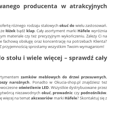
anego producenta w atrakcyjnych
ofertę różnego rodzaju stalowych
okuć do
wielu zastosowań.
akże
łóżek
bądź
klap
. Cały asortyment marki
Häfele
wyróżnia
ym materiale czy też precyzyjnym wykończeniu. Zależy Ci na
e fachową obsługę oraz koncentrację na potrzebach Klienta?
y. Z przyjemnością sprostamy wszystkim Twoim wymaganiom!
do stołu
i wiele więcej – sprawdź cały
sortymentem
zamków meblowych do drzwi przesuwnych
,
oszy narożnych
. Ponadto w Okucia-shop.pl znajdziesz też
owoczesne
oświetlenie LED
. Wszystkie dystrybuowane przez
 wytwórcą niezawodnych
okuć
,
prowadnic
czy
podnośników
.
ię więcej na temat
akcesoriów
marki
Häfele
? Skontaktuj się z