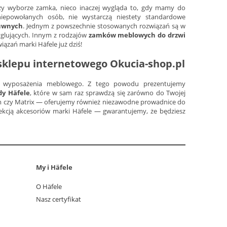
rzy wyborze zamka, nieco inaczej wygląda to, gdy mamy do
iepowołanych osób, nie wystarczą niestety standardowe
suwnych
. Jednym z powszechnie stosowanych rozwiązań są w
yglujących. Innym z rodzajów
zamków meblowych do drzwi
ązań marki Häfele już dziś!
sklepu internetowego Okucia-shop.pl
m wyposażenia meblowego. Z tego powodu prezentujemy
dy Häfele
, które w sam raz sprawdzą się zarówno do Twojej
lim czy Matrix — oferujemy również niezawodne prowadnice do
lekcją akcesoriów marki Häfele — gwarantujemy, że będziesz
My i Häfele
O Häfele
Nasz certyfikat