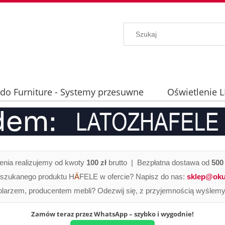
ido Furniture - Systemy przesuwne
Oświetlenie 
hniczne
nia realizujemy od kwoty
100 zł
brutto | Bezpłatna dostawa od
500 
 szukanego produktu H
Ä
FELE w ofercie? Napisz do nas:
sklep@oku
olarzem, producentem mebli? Odezwij się, z przyjemnością wyślemy 
Zamów teraz przez WhatsApp – szybko i wygodnie!