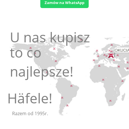
Zamów na WhatsApp
 nas kupisz
o co
ajlepsze!
Häfele!
m od 1995r.