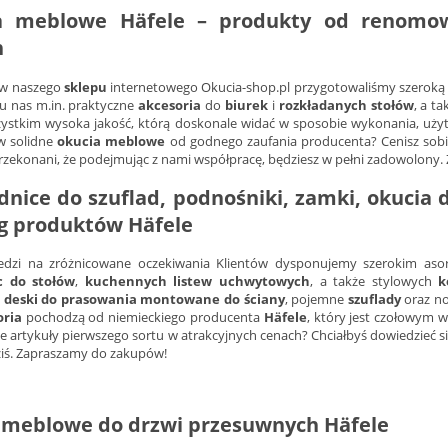
a meblowe
Häfele
– produkty od renomow
h
ów naszego
sklepu
internetowego Okucia-shop.pl przygotowaliśmy szeroką 
 u nas m.in. praktyczne
akcesoria
do
biurek
i
rozkładanych
stołów
, a t
ystkim wysoka jakość, którą doskonale widać w sposobie wykonania, użyt
 w solidne
okucia meblowe
od godnego zaufania producenta? Cenisz sobi
rzekonani, że podejmując z nami współpracę, będziesz w pełni zadowolon
nice do szuflad
,
podnośniki
,
zamki
,
okucia 
g
produktów
Häfele
dzi na zróżnicowane oczekiwania Klientów dysponujemy szerokim a
c do stołów
,
kuchennych
listew uchwytowych
, a także stylowych
k
e
deski do prasowania montowane do ściany
, pojemne
szuflady
oraz n
oria
pochodzą od niemieckiego producenta
Häfele
, który jest czołowym
ie artykuły pierwszego sortu w atrakcyjnych cenach? Chciałbyś dowiedzieć s
ziś. Zapraszamy do zakupów!
 meblowe do drzwi przesuwnych Häfele