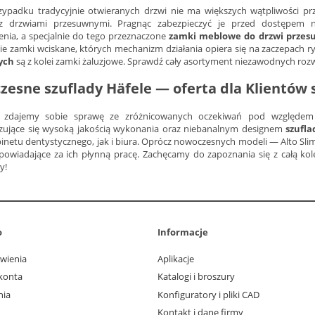
zypadku tradycyjnie otwieranych drzwi nie ma większych wątpliwości p
 z drzwiami przesuwnymi. Pragnąc zabezpieczyć je przed dostępem n
enia, a specjalnie do tego przeznaczone
zamki meblowe do drzwi prze
ie zamki wciskane, których mechanizm działania opiera się na zaczepach r
ych
są z kolei zamki żaluzjowe. Sprawdź cały asortyment niezawodnych rozwi
esne szuflady Häfele — oferta dla Klientów 
 zdajemy sobie sprawę ze zróżnicowanych oczekiwań pod względe
zujące się wysoką jakością wykonania oraz niebanalnym designem
szufla
binetu dentystycznego, jak i biura. Oprócz nowoczesnych modeli — Alto S
powiadające za ich płynną pracę. Zachęcamy do zapoznania się z całą ko
y!
o
Informacje
wienia
Aplikacje
konta
Katalogi i broszury
nia
Konfiguratory i pliki CAD
Kontakt i dane firmy