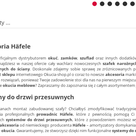
y ...
ria Häfele
oficjalnym dystrybutorem
okuć
,
zamków
,
szuflad
oraz innych dodatkó
ajdziesz w naszej ofercie cały wachlarz nowoczesnych
szafek narożnyc
ych do ściany
. Doskonale zdajemy sobie sprawę ze zróżnicowanych p
t
sklepu
internetowego Okucia-shop.pl o coraz to nowsze
akcesoria
mark
 rozwiązań, ponieważ Twoje zadowolenie stoi dla nas na pierwszym miejsc
ne
okucia meblowe
? Zapraszamy do zapoznania się z całym asortymentem j
my do drzwi przesuwnych
anach montaż zabudowanej szafy? Chciałbyś zmodyfikować tradycyjnie
ia profesjonalnych
prowadnic Häfele
, które z pewnością pomogą Ci 
ych
systemów do drzwi przesuwnych
, które z powodzeniem możesz wyk
akcesoria
od niemieckiego producenta
Häfele
– amortyzatory domykania,
e
okucia
. Gwarantujemy, że stworzysz dzięki nim funkcjonalne
systemy do 