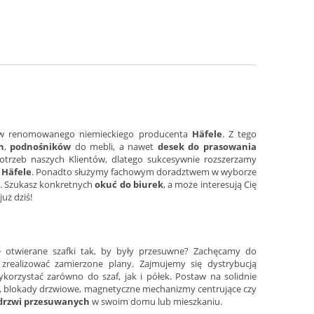
w renomowanego niemieckiego producenta
Häfele
. Z tego
h
,
podnośników
do mebli, a nawet
desek do prasowania
otrzeb naszych Klientów, dlatego sukcesywnie rozszerzamy
i
Häfele
. Ponadto służymy fachowym doradztwem w wyborze
u. Szukasz konkretnych
okuć do biurek
, a może interesują Cię
uż dziś!
 otwierane szafki tak, by były przesuwne? Zachęcamy do
zrealizować zamierzone plany. Zajmujemy się dystrybucją
orzystać zarówno do szaf, jak i półek. Postaw na solidnie
 blokady drzwiowe, magnetyczne mechanizmy centrujące czy
drzwi przesuwanych
w swoim domu lub mieszkaniu.