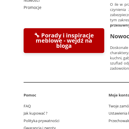
Nowości
O ile w pr
Promocje
czynienia
zabezpiecz
tym zakres
przesuwn
🔧 Porady i inspiracje
Nowocz
meblowe - wejdź na
bloga
Doskonale
charaktery
kuchni, ga
szuflad od
zadowolon
Pomoc
Moje kont
FAQ
Twoje zamó
Jak kupować ?
Ustawienia 
Polityka prywatności
Przechowal
Gwarancja i zwroty