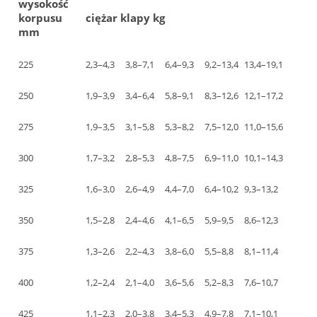
wysokość
korpusu
ciężar klapy kg
mm
225
2,3–4,3
3,8–7,1
6,4–9,3
9,2–13,4
13,4–19,1
250
1,9–3,9
3,4–6,4
5,8–9,1
8,3–12,6
12,1–17,2
275
1,9–3,5
3,1–5,8
5,3–8,2
7,5–12,0
11,0–15,6
300
1,7–3,2
2,8–5,3
4,8–7,5
6,9–11,0
10,1–14,3
325
1,6–3,0
2,6–4,9
4,4–7,0
6,4–10,2
9,3–13,2
350
1,5–2,8
2,4–4,6
4,1–6,5
5,9–9,5
8,6–12,3
375
1,3–2,6
2,2–4,3
3,8–6,0
5,5–8,8
8,1–11,4
400
1,2–2,4
2,1–4,0
3,6–5,6
5,2–8,3
7,6–10,7
425
1,1–2,3
2,0–3,8
3,4–5,3
4,9–7,8
7,1–10,1