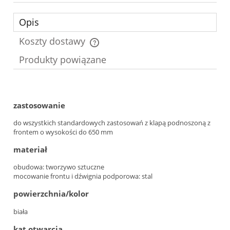
Opis
Koszty dostawy
Cena nie zawiera ewentualnych kosztów płatności
Produkty powiązane
zastosowanie
do wszystkich standardowych zastosowań z klapą podnoszoną z
frontem o wysokości do 650 mm
materiał
obudowa: tworzywo sztuczne
mocowanie frontu i dźwignia podporowa: stal
powierzchnia/kolor
biała
kąt otwarcia