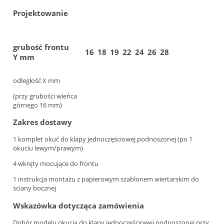
Projektowanie
grubość frontu
16
18
19
22
24
26
28
Y mm
odległość X mm
(przy grubości wieńca
górnego 16 mm)
Zakres dostawy
1 komplet okuć do klapy jednoczęściowej podnoszonej (po 1
okuciu lewym/prawym)
4 wkręty mocujące do frontu
1 instrukcja montażu z papierowym szablonem wiertarskim do
ściany bocznej
Wskazówka dotycząca zamówienia
Dobór modelu okucia do klapy jednoczęściowej podnoszonej przy