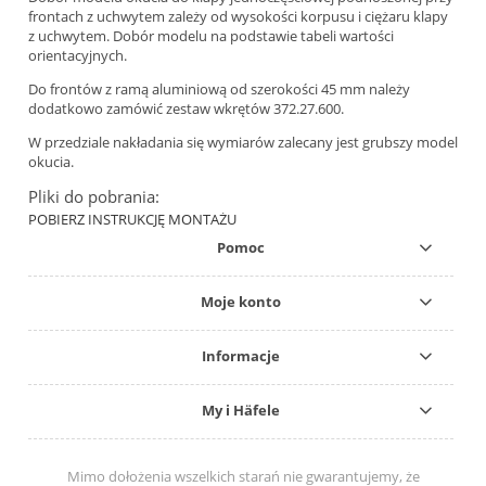
frontach z uchwytem zależy od wysokości korpusu i ciężaru klapy
z uchwytem. Dobór modelu na podstawie tabeli wartości
orientacyjnych.
Do frontów z ramą aluminiową od szerokości 45 mm należy
dodatkowo zamówić zestaw wkrętów 372.27.600.
W przedziale nakładania się wymiarów zalecany jest grubszy model
okucia.
Pliki do pobrania:
POBIERZ INSTRUKCJĘ MONTAŻU
Pomoc
Moje konto
Informacje
My i Häfele
Mimo dołożenia wszelkich starań nie gwarantujemy, że