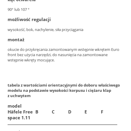
90° lub 107 °
możliwość regulacji
wysokość, bok, nachylenie, siła przyciągania
montaż
okucie do przykręcania zamontowanym wstępnie wkrętem Euro
front bez użycia narzędzi, do nasunięcia na zamontowane
wstępnie wkręty mocujące.
tabela z wartościami orientacyjnymi do doboru właściwego
modelu na podstawie wysokości korpusu i ciężaru klap
z uchwytem
model
Häfele Free
B
C
D
E
F
space 1.11