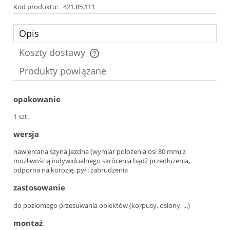
Kod produktu:
421.85.111
Opis
Koszty dostawy
Cena nie zawiera ewentualnych kosztów płatności
Produkty powiązane
opakowanie
1 szt.
wersja
nawiercana szyna jezdna (wymiar położenia osi 80 mm) z
możliwością indywidualnego skrócenia bądź przedłużenia,
odporna na korozję, pył i zabrudzenia
zastosowanie
do poziomego przesuwania obiektów (korpusy, osłony, ...)
montaż