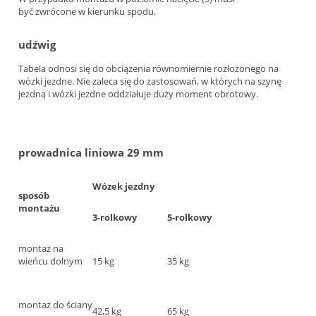
być zwrócone w kierunku spodu.
udźwig
Tabela odnosi się do obciążenia równomiernie rozłożonego na
wózki jezdne. Nie zaleca się do zastosowań, w których na szynę
jezdną i wózki jezdne oddziałuje duży moment obrotowy.
prowadnica liniowa 29 mm
Wózek jezdny
sposób
montażu
3-rolkowy
5-rolkowy
montaż na
wieńcu dolnym
15 kg
35 kg
montaż do ściany
42,5 kg
65 kg