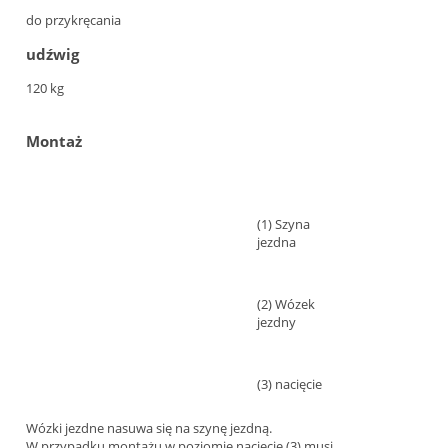
do przykręcania
udźwig
120 kg
Montaż
(1) Szyna
jezdna
(2) Wózek
jezdny
(3) nacięcie
Wózki jezdne nasuwa się na szynę jezdną.
W przypadku montażu w poziomie nacięcie (3) musi