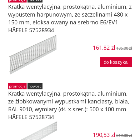
Kratka wentylacyjna, prostokątna, aluminium, z
wypustem harpunowym, ze szczelinami 480 x
150 mm, eloksalowany na srebrno E6/EV1
HÄFELE 57528934
161,82 zł
186,00 zł
do koszyka
promocja
nowość
Kratka wentylacyjna, prostokątna, aluminium,
ze żłobkowanymi wypustkami kanciasty, biała,
RAL 9010, wymiary (dł. x szer.): 500 x 100 mm
HÄFELE 57528734
190,53 zł
219,00 zł