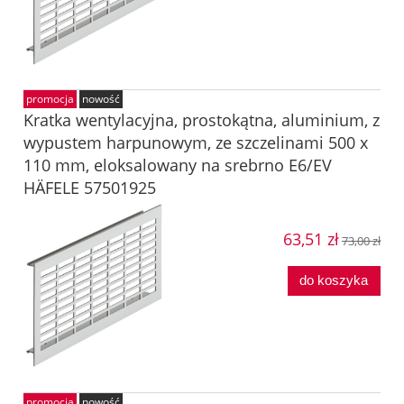
promocja
nowość
Kratka wentylacyjna, prostokątna, aluminium, z
wypustem harpunowym, ze szczelinami 500 x
110 mm, eloksalowany na srebrno E6/EV
HÄFELE 57501925
63,51 zł
73,00 zł
do koszyka
promocja
nowość