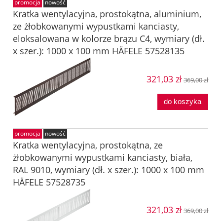
promocja
nowość
Kratka wentylacyjna, prostokątna, aluminium,
ze żłobkowanymi wypustkami kanciasty,
eloksalowana w kolorze brązu C4, wymiary (dł.
x szer.): 1000 x 100 mm HÄFELE 57528135
321,03 zł
369,00 zł
do koszyka
promocja
nowość
Kratka wentylacyjna, prostokątna, ze
żłobkowanymi wypustkami kanciasty, biała,
RAL 9010, wymiary (dł. x szer.): 1000 x 100 mm
HÄFELE 57528735
321,03 zł
369,00 zł