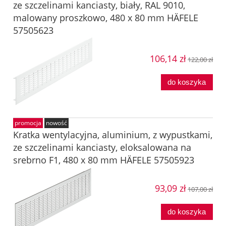
ze szczelinami kanciasty, biały, RAL 9010,
malowany proszkowo, 480 x 80 mm HÄFELE
57505623
106,14 zł
122,00 zł
do koszyka
promocja
nowość
Kratka wentylacyjna, aluminium, z wypustkami,
ze szczelinami kanciasty, eloksalowana na
srebrno F1, 480 x 80 mm HÄFELE 57505923
93,09 zł
107,00 zł
do koszyka