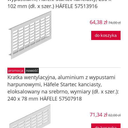
102 mm (dł. x szer.) HÄFELE 57513916
64,38 zł
74,00 zł
do koszyka
promocja
nowość
Kratka wentylacyjna, aluminium z wypustami
harpunowymi, Häfele Startec kanciasty,
eloksalowany na srebrno, wymiary (dł. x szer.):
240 x 78 mm HÄFELE 57507918
71,34 zł
82,00 zł
do koszyka