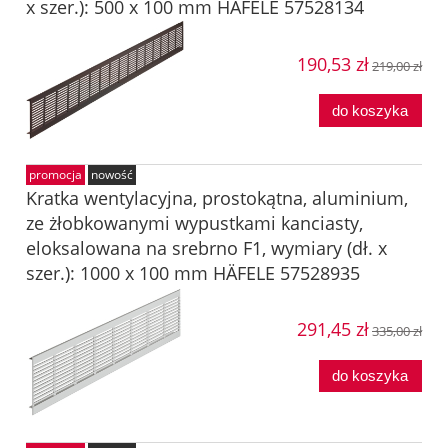
x szer.): 500 x 100 mm HÄFELE 57528134
190,53 zł
219,00 zł
do koszyka
promocja
nowość
Kratka wentylacyjna, prostokątna, aluminium,
ze żłobkowanymi wypustkami kanciasty,
eloksalowana na srebrno F1, wymiary (dł. x
szer.): 1000 x 100 mm HÄFELE 57528935
291,45 zł
335,00 zł
do koszyka