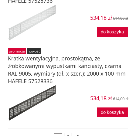
HÄFELE 57528736
534,18 zł
614,00 zł
do koszyka
promocja
nowość
Kratka wentylacyjna, prostokątna, ze
żłobkowanymi wypustkami kanciasty, czarna
RAL 9005, wymiary (dł. x szer.): 2000 x 100 mm
HÄFELE 57528336
534,18 zł
614,00 zł
do koszyka