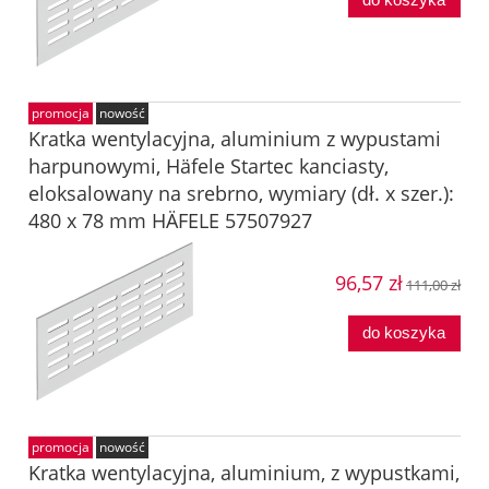
promocja
nowość
Kratka wentylacyjna, aluminium z wypustami
harpunowymi, Häfele Startec kanciasty,
eloksalowany na srebrno, wymiary (dł. x szer.):
480 x 78 mm HÄFELE 57507927
96,57 zł
111,00 zł
do koszyka
promocja
nowość
Kratka wentylacyjna, aluminium, z wypustkami,