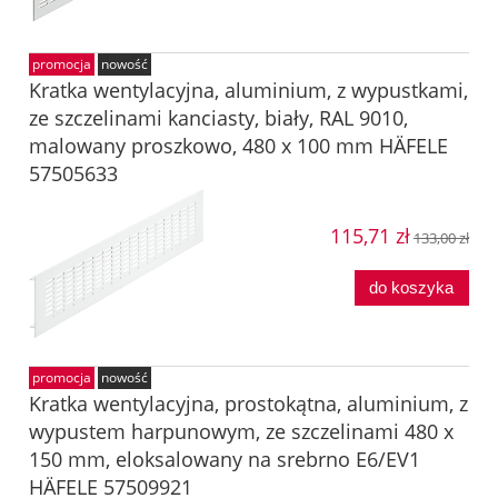
promocja
nowość
Kratka wentylacyjna, aluminium, z wypustkami,
ze szczelinami kanciasty, biały, RAL 9010,
malowany proszkowo, 480 x 100 mm HÄFELE
57505633
115,71 zł
133,00 zł
do koszyka
promocja
nowość
Kratka wentylacyjna, prostokątna, aluminium, z
wypustem harpunowym, ze szczelinami 480 x
150 mm, eloksalowany na srebrno E6/EV1
HÄFELE 57509921