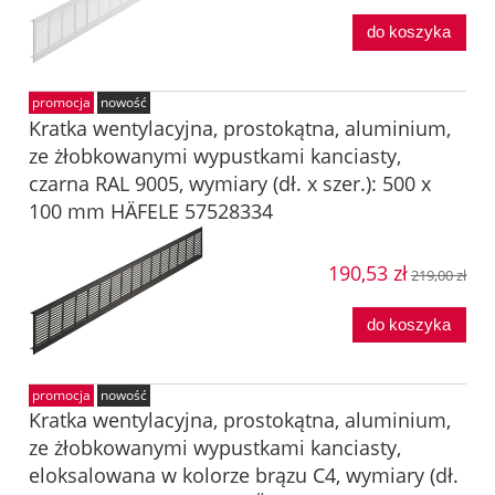
do koszyka
promocja
nowość
Kratka wentylacyjna, prostokątna, aluminium,
ze żłobkowanymi wypustkami kanciasty,
czarna RAL 9005, wymiary (dł. x szer.): 500 x
100 mm HÄFELE 57528334
190,53 zł
219,00 zł
do koszyka
promocja
nowość
Kratka wentylacyjna, prostokątna, aluminium,
ze żłobkowanymi wypustkami kanciasty,
eloksalowana w kolorze brązu C4, wymiary (dł.