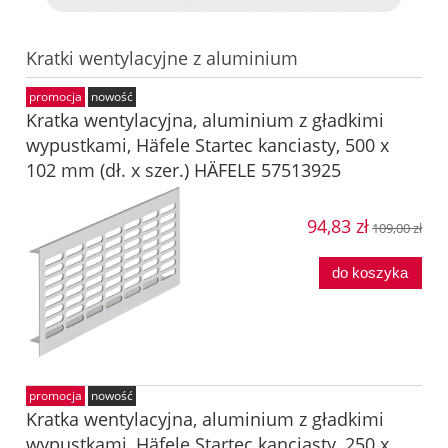
Kratki wentylacyjne z aluminium
promocja
nowość
Kratka wentylacyjna, aluminium z gładkimi
wypustkami, Häfele Startec kanciasty, 500 x
102 mm (dł. x szer.) HÄFELE 57513925
94,83 zł
109,00 zł
do koszyka
promocja
nowość
Kratka wentylacyjna, aluminium z gładkimi
wypustkami, Häfele Startec kanciasty, 250 x