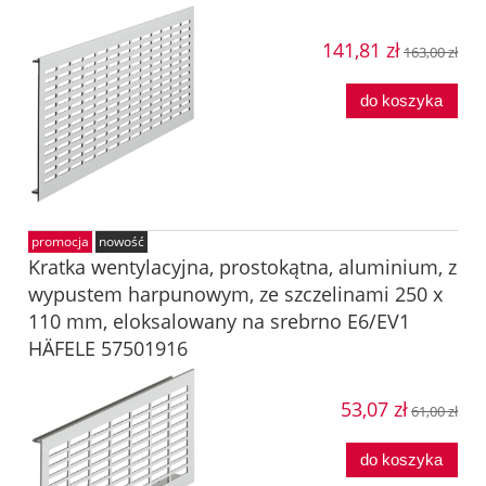
141,81 zł
163,00 zł
do koszyka
promocja
nowość
Kratka wentylacyjna, prostokątna, aluminium, z
wypustem harpunowym, ze szczelinami 250 x
110 mm, eloksalowany na srebrno E6/EV1
HÄFELE 57501916
53,07 zł
61,00 zł
do koszyka