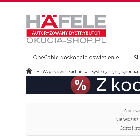
OneCable doskonałe oświetlenie
Sl
»
»
Oświetlenie LED LOOX5 - informacje tec
Wyposażenie kuchni
Systemy segregacji odpa
Zamówie
Nie widzisz
Jesteś st