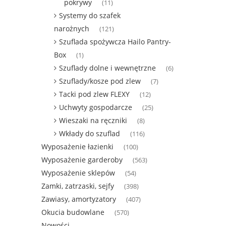
pokrywy
(11)
Systemy do szafek
narożnych
(121)
Szuflada spożywcza Hailo Pantry-
Box
(1)
Szuflady dolne i wewnętrzne
(6)
Szuflady/kosze pod zlew
(7)
Tacki pod zlew FLEXY
(12)
Uchwyty gospodarcze
(25)
Wieszaki na ręczniki
(8)
Wkłady do szuflad
(116)
Wyposażenie łazienki
(100)
Wyposażenie garderoby
(563)
Wyposażenie sklepów
(54)
Zamki, zatrzaski, sejfy
(398)
Zawiasy, amortyzatory
(407)
Okucia budowlane
(570)
Nowości