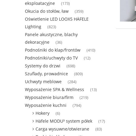
eksploatacyjne
(173)
Okucia do stołów, ław
(359)
Oświetlenie LED LOOX5 HÄFELE
Lighting
(823)
Panele akustyczne, blachy
dekoracyjne
(36)
Podnośniki do klap/frontów
(410)
Podnośniki/uchwyty do TV
(12)
Systemy do drzwi
(698)
Szuflady, prowadnice
(809)
Uchwyty meblowe
(284)
Wyposażenie SPA & Wellness
(13)
Wyposażenie biura/firm
(219)
Wyposażenie kuchni
(794)
Hokery
(6)
Häfele MODU³ system półek
(17)
Carga wysuwne/otwierane
(83)