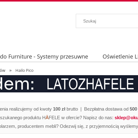
ido Furniture - Systemy przesuwne
Oświetlenie 
»
hniczne
dów
Hailo Pico
nia realizujemy od kwoty
100 zł
brutto | Bezpłatna dostawa od
500 
 szukanego produktu H
Ä
FELE w ofercie? Napisz do nas:
sklep@oku
olarzem, producentem mebli? Odezwij się, z przyjemnością wyślemy 