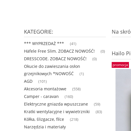
KATEGORIE:
Na skrót
*** WYPRZEDAŻ ***
(41)
Häfele Free Slim. ZOBACZ NOWOŚĆ!
(0)
Hailo P
DRESSCODE. ZOBACZ NOWOŚĆ!
(0)
promocja
Okucie do zawieszania osłon
grzejnikowych *NOWOŚĆ
(1)
AGD
(101)
Akcesoria montażowe
(558)
Camper - caravan
(160)
Elektryczne gniazda wpuszczane
(59)
Kratki wentylacyjne i wywietrzniki
(83)
Kółka, ślizgacze, filce
(218)
Narzędzia i materiały