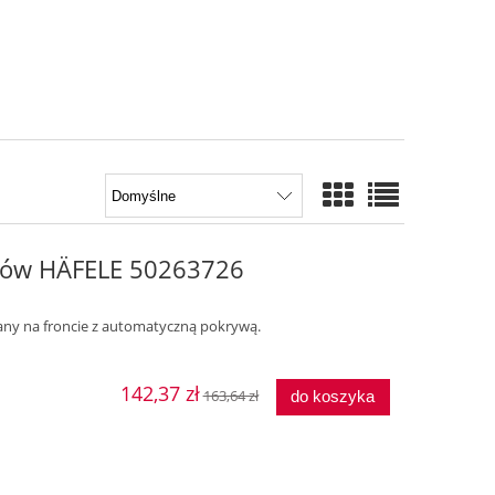
itrów HÄFELE 50263726
zany na froncie z automatyczną pokrywą.
142,37 zł
163,64 zł
do koszyka