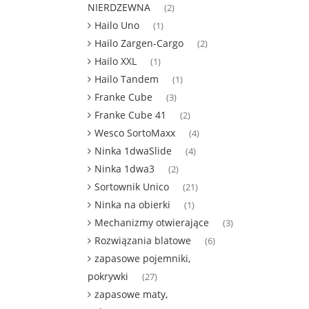
NIERDZEWNA
(2)
Hailo Uno
(1)
Hailo Zargen-Cargo
(2)
Hailo XXL
(1)
Hailo Tandem
(1)
Franke Cube
(3)
Franke Cube 41
(2)
Wesco SortoMaxx
(4)
Ninka 1dwaSlide
(4)
Ninka 1dwa3
(2)
Sortownik Unico
(21)
Ninka na obierki
(1)
Mechanizmy otwierające
(3)
Rozwiązania blatowe
(6)
zapasowe pojemniki,
pokrywki
(27)
zapasowe maty,