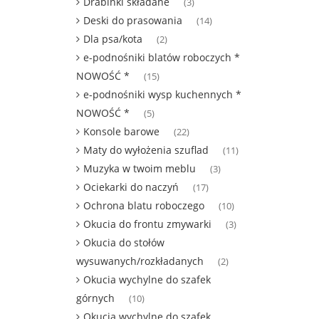
Drabinki składane
(3)
Deski do prasowania
(14)
Dla psa/kota
(2)
e-podnośniki blatów roboczych *
NOWOŚĆ *
(15)
e-podnośniki wysp kuchennych *
NOWOŚĆ *
(5)
Konsole barowe
(22)
Maty do wyłożenia szuflad
(11)
Muzyka w twoim meblu
(3)
Ociekarki do naczyń
(17)
Ochrona blatu roboczego
(10)
Okucia do frontu zmywarki
(3)
Okucia do stołów
wysuwanych/rozkładanych
(2)
Okucia wychylne do szafek
górnych
(10)
Okucia wychylne do szafek