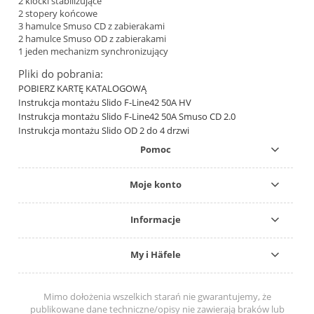
2 klocki stabilizujące
2 stopery końcowe
3 hamulce Smuso CD z zabierakami
2 hamulce Smuso OD z zabierakami
1 jeden mechanizm synchronizujący
Pliki do pobrania:
POBIERZ KARTĘ KATALOGOWĄ
Instrukcja montażu Slido F-Line42 50A HV
Instrukcja montażu Slido F-Line42 50A Smuso CD 2.0
Instrukcja montażu Slido OD 2 do 4 drzwi
Pomoc
Moje konto
Informacje
My i Häfele
Mimo dołożenia wszelkich starań nie gwarantujemy, że
publikowane dane techniczne/opisy nie zawierają braków lub