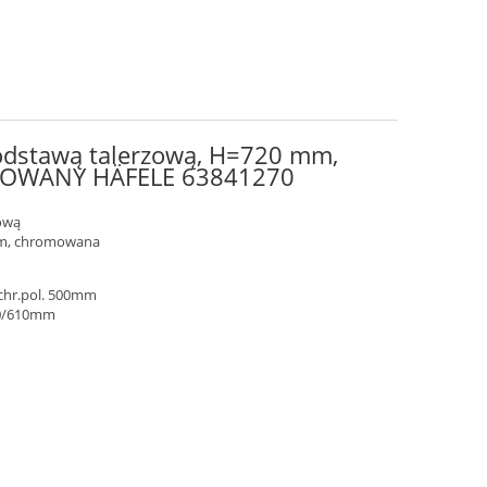
podstawą talerzową, H=720 mm,
OWANY HÄFELE 63841270
zową
mm, chromowana
rchr.pol. 500mm
 50/610mm