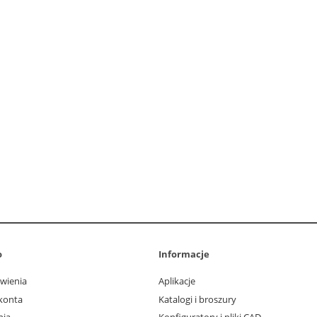
o
Informacje
wienia
Aplikacje
konta
Katalogi i broszury
nia
Konfiguratory i pliki CAD