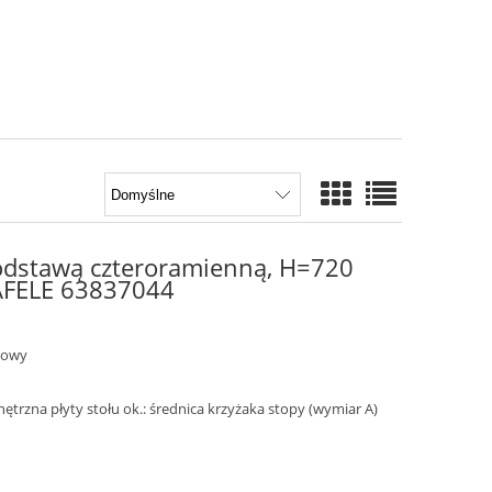
podstawą czteroramienną, H=720
FELE 63837044
iowy
rzna płyty stołu ok.: średnica krzyżaka stopy (wymiar A)