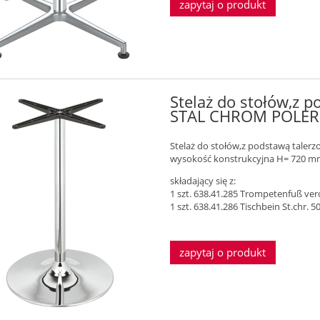
zapytaj o produkt
Stelaż do stołów,z 
STAL CHROM POLER
Stelaż do stołów,z podstawą taler
wysokość konstrukcyjna H= 720 
składający się z:
1 szt. 638.41.285 Trompetenfuß ve
1 szt. 638.41.286 Tischbein St.chr.
zapytaj o produkt