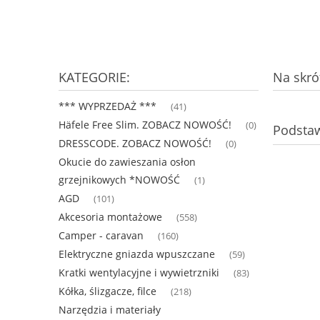
KATEGORIE:
Na skrót
*** WYPRZEDAŻ ***
(41)
Häfele Free Slim. ZOBACZ NOWOŚĆ!
(0)
Podstaw
DRESSCODE. ZOBACZ NOWOŚĆ!
(0)
Okucie do zawieszania osłon
grzejnikowych *NOWOŚĆ
(1)
AGD
(101)
Akcesoria montażowe
(558)
Camper - caravan
(160)
Elektryczne gniazda wpuszczane
(59)
Kratki wentylacyjne i wywietrzniki
(83)
Kółka, ślizgacze, filce
(218)
Narzędzia i materiały