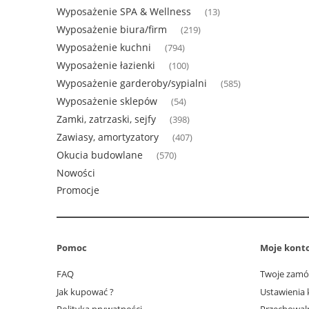
Wyposażenie SPA & Wellness
(13)
Wyposażenie biura/firm
(219)
Wyposażenie kuchni
(794)
Wyposażenie łazienki
(100)
Wyposażenie garderoby/sypialni
(585)
Wyposażenie sklepów
(54)
Zamki, zatrzaski, sejfy
(398)
Zawiasy, amortyzatory
(407)
Okucia budowlane
(570)
Nowości
Promocje
Pomoc
Moje kont
FAQ
Twoje zamó
Jak kupować ?
Ustawienia 
Polityka prywatności
Przechowal