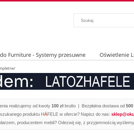
ido Furniture - Systemy przesuwne
Oświetlenie 
hniczne
mpletne/
nia realizujemy od kwoty
100 zł
brutto | Bezpłatna dostawa od
500 
 szukanego produktu H
Ä
FELE w ofercie? Napisz do nas:
sklep@oku
olarzem, producentem mebli? Odezwij się, z przyjemnością wyślemy 