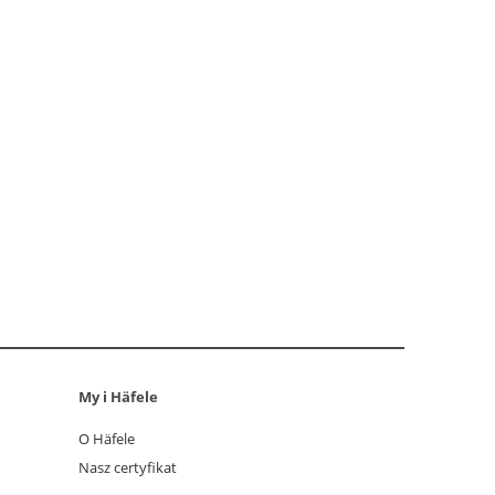
My i Häfele
O Häfele
Nasz certyfikat