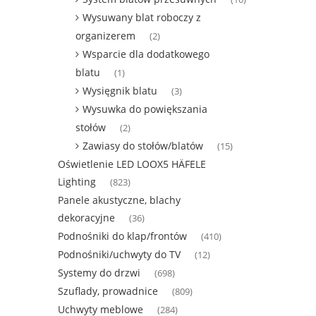
Wysuwany blat roboczy z
organizerem
(2)
Wsparcie dla dodatkowego
blatu
(1)
Wysięgnik blatu
(3)
Wysuwka do powiększania
stołów
(2)
Zawiasy do stołów/blatów
(15)
Oświetlenie LED LOOX5 HÄFELE
Lighting
(823)
Panele akustyczne, blachy
dekoracyjne
(36)
Podnośniki do klap/frontów
(410)
Podnośniki/uchwyty do TV
(12)
Systemy do drzwi
(698)
Szuflady, prowadnice
(809)
Uchwyty meblowe
(284)