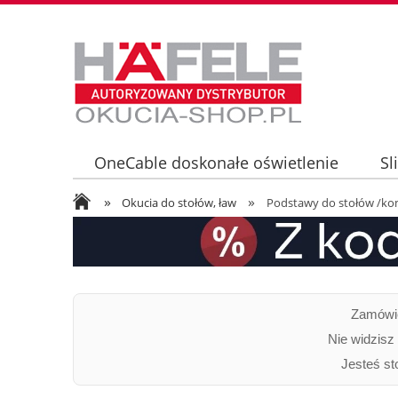
OneCable doskonałe oświetlenie
Sl
»
»
Oświetlenie LED LOOX5 - informacje tec
Okucia do stołów, ław
Podstawy do stołów /ko
Zamówie
Nie widzisz
Jesteś st