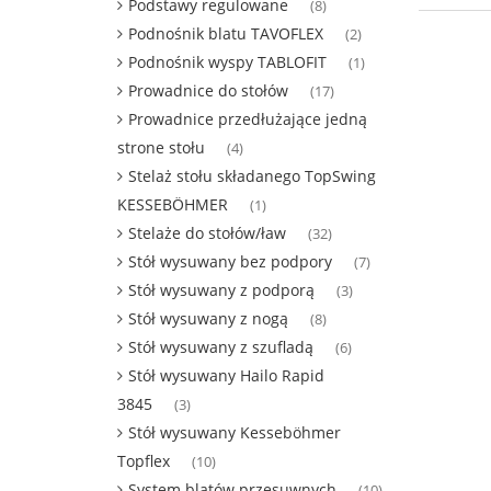
Podstawy regulowane
(8)
Podnośnik blatu TAVOFLEX
(2)
Podnośnik wyspy TABLOFIT
(1)
Prowadnice do stołów
(17)
Prowadnice przedłużające jedną
strone stołu
(4)
Stelaż stołu składanego TopSwing
KESSEBÖHMER
(1)
Stelaże do stołów/ław
(32)
Stół wysuwany bez podpory
(7)
Stół wysuwany z podporą
(3)
Stół wysuwany z nogą
(8)
Stół wysuwany z szufladą
(6)
Stół wysuwany Hailo Rapid
3845
(3)
Stół wysuwany Kesseböhmer
Topflex
(10)
System blatów przesuwnych
(10)