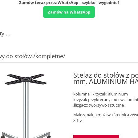
Zamów teraz przez WhatsApp – szybko i wygodnie!
Zamów na WhatsApp
y ...
y do stołów /kompletne/
Stelaż do stołów,z 
mm, ALUMINIUM HÄ
kolumna i krzyżak: aluminium
krzyżak przykręcany: odlew alumin
ślizgacz: tworzywo sztuczne
Maksymalna możliwa średnica zewnęt
x 1,5