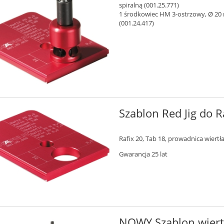
spiralną (001.25.771)
1 środkowiec HM 3-ostrzowy, Ø 20 
(001.24.417)
Szablon Red Jig do 
Rafix 20, Tab 18, prowadnica wiertł
Gwarancja
25 lat
NOWY Szablon wiert