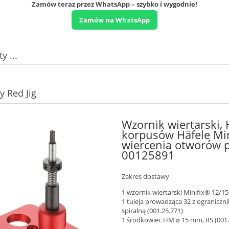
Zamów teraz przez WhatsApp – szybko i wygodnie!
Zamów na WhatsApp
y ...
y Red Jig
Wzornik wiertarski, 
korpusów Häfele Min
wiercenia otworów p
00125891
Zakres dostawy
1 wzornik wiertarski Minifix® 12/
1 tuleja prowadząca 32 z ograniczn
spiralną (001.25.771)
1 środkowiec HM ⌀ 15 mm, RS (001.