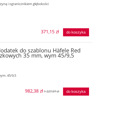
ężyną i ogranicznikiem głębokości
371,15 zł
do koszyka
 dodatek do szablonu Häfele Red
uszkowych 35 mm, wym 45/9,5
ym. 45/9,5
982,38 zł
1 227,97 zł
do koszyka