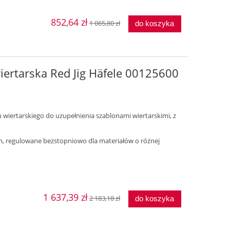
852,64 zł
1 065,80 zł
do koszyka
ertarska Red Jig Häfele 00125600
wiertarskiego do uzupełnienia szablonami wiertarskimi, z
mm, regulowane bezstopniowo dla materiałów o różnej
1 637,39 zł
2 183,18 zł
do koszyka