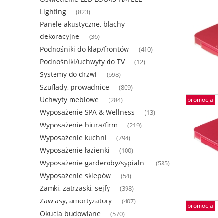
Lighting
(823)
Panele akustyczne, blachy
dekoracyjne
(36)
Podnośniki do klap/frontów
(410)
Podnośniki/uchwyty do TV
(12)
Systemy do drzwi
(698)
Szuflady, prowadnice
(809)
Uchwyty meblowe
promocja
(284)
Wyposażenie SPA & Wellness
(13)
Wyposażenie biura/firm
(219)
Wyposażenie kuchni
(794)
Wyposażenie łazienki
(100)
Wyposażenie garderoby/sypialni
(585)
Wyposażenie sklepów
(54)
Zamki, zatrzaski, sejfy
(398)
Zawiasy, amortyzatory
(407)
promocja
Okucia budowlane
(570)