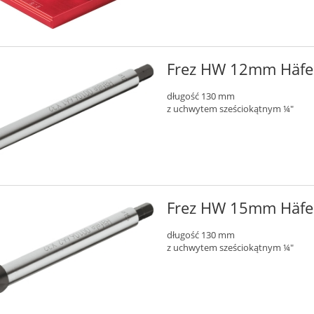
Frez HW 12mm Häfe
długość 130 mm
z uchwytem sześciokątnym ¼"
Frez HW 15mm Häfe
długość 130 mm
z uchwytem sześciokątnym ¼"