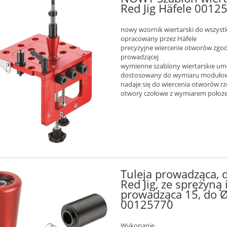
Red Jig Häfele 0012
nowy wzornik wiertarski do wszys
opracowany przez Häfele
precyzyjne wiercenie otworów zgod
prowadzącej
wymienne szablony wiertarskie um
dostosowany do wymiaru moduło
nadaje się do wiercenia otworów 
otwory czołowe z wymiarem położe
Tuleja prowadząca, 
Red Jig, ze sprężyną
prowadząca 15, do Ø
00125770
Wykonanie