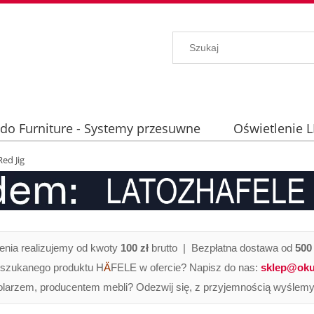
ido Furniture - Systemy przesuwne
Oświetlenie 
hniczne
ed Jig
nia realizujemy od kwoty
100 zł
brutto | Bezpłatna dostawa od
500 
 szukanego produktu H
Ä
FELE w ofercie? Napisz do nas:
sklep@oku
olarzem, producentem mebli? Odezwij się, z przyjemnością wyślemy 