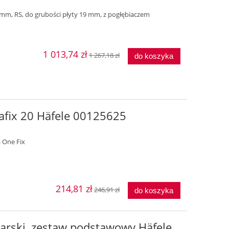
mm, RS, do grubości płyty 19 mm, z pogłębiaczem
1 013,74 zł
1 267,18 zł
do koszyka
Rafix 20 Häfele 00125625
a One Fix
214,81 zł
246,91 zł
do koszyka
arski, zestaw podstawowy Häfele