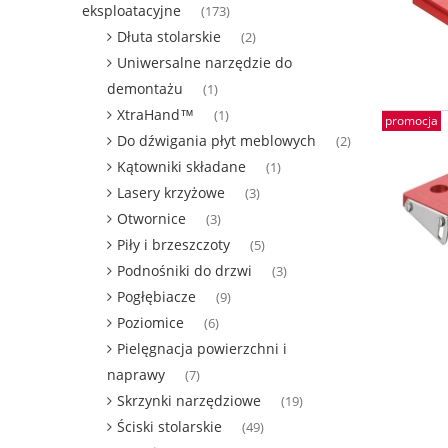
eksploatacyjne
(173)
Dłuta stolarskie
(2)
Uniwersalne narzędzie do
demontażu
(1)
XtraHand™
(1)
promocja
Do dźwigania płyt meblowych
(2)
Kątowniki składane
(1)
Lasery krzyżowe
(3)
Otwornice
(3)
Piły i brzeszczoty
(5)
Podnośniki do drzwi
(3)
Pogłębiacze
(9)
Poziomice
(6)
Pielęgnacja powierzchni i
naprawy
(7)
Skrzynki narzędziowe
(19)
Ściski stolarskie
(49)