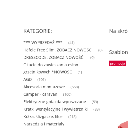
KATEGORIE:
Na skrót
*** WYPRZEDAŻ ***
(41)
Häfele Free Slim. ZOBACZ NOWOŚĆ!
(0)
Szablon
DRESSCODE. ZOBACZ NOWOŚĆ!
(0)
promocja
Okucie do zawieszania osłon
grzejnikowych *NOWOŚĆ
(1)
AGD
(101)
Akcesoria montażowe
(558)
Camper - caravan
(160)
Elektryczne gniazda wpuszczane
(59)
Kratki wentylacyjne i wywietrzniki
(83)
Kółka, ślizgacze, filce
(218)
Narzędzia i materiały