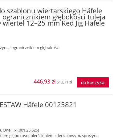
do szablonu wiertarskiego Häfele
 i ogranicznikiem głębokości tuleja
 wierteł 12–25 mm Red Jig Häfele
ężyną i ogranicznikiem głębokości
446,93 zł
513,71 zł
do koszyka
 ZESTAW Häfele 00125821
8, One Fix (001.25.625)
ikiem głębokości, pierścieniem zderzakowym, sprężyną