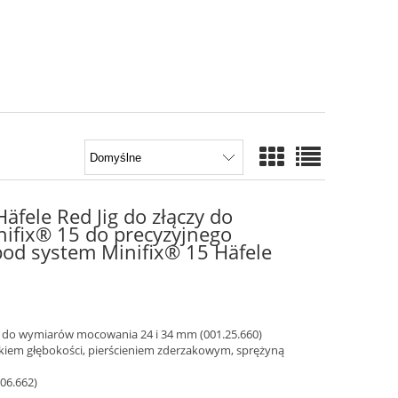
Häfele Red Jig do złączy do
ifix® 15 do precyzyjnego
od system Minifix® 15 Häfele
15 do wymiarów mocowania 24 i 34 mm (001.25.660)
ikiem głębokości, pierścieniem zderzakowym, sprężyną
06.662)