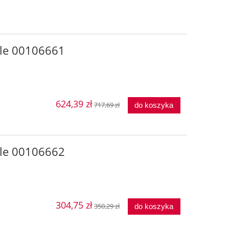
le 00106661
624,39 zł
717,69 zł
do koszyka
le 00106662
304,75 zł
350,29 zł
do koszyka