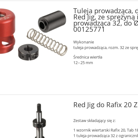
Tuleja prowadząca, 
Red Jig, ze sprężyną
prowadząca 32, do Ø
00125771
Wykonanie
tuleja prowadząca, rozm. 32 ze spr
Średnica wiertła
12 – 25 mm
Red Jig do Rafix 20
Zestaw składający się z:
1 wzornik wiertarski Rafix 20, Tab 1
1 tuleja prowadząca 32 z ograniczn