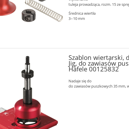
tuleja prowadząca, rozm. 15 ze spr
Średnica wiertła
3 – 10 mm
Szablon wiertarski,
Jig, do zawiasów p
Häfele 00125832
Nadaje się do
do zawiasów puszkowych 35 mm, w