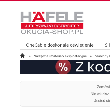
OneCable doskonałe oświetlenie
Sl
»
»
Oświetlenie LED LOOX5 - informacje tec
Narzędzia i materiały eksploatacyjne
Szablony R
Zamówie
Nie widzisz
Jesteś st