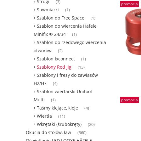
Strugi
(3)
promocja
Suwmiarki
(1)
Szablon do Free Space
(1)
Szablon do wiercenia Häfele
Minifix ® 24/34
(1)
Szablon do rzędowego wiercenia
otworów
(2)
Szablon Ixconnect
(1)
Szablony Red Jig
(13)
Szablony i frezy do zawiasów
H2/H7
(4)
Szablon wiertarski Unitool
Multi
promocja
(1)
Taśmy klejące, kleje
(4)
Wiertła
(11)
Wkrętaki (śrubokręty)
(20)
Okucia do stołów, ław
(360)
Oświetlenie LED LOOX5 HÄFELE