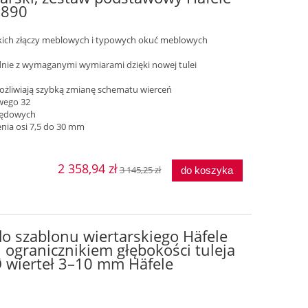
5890
tkich złączy meblowych i typowych okuć meblowych
nie z wymaganymi wymiarami dzięki nowej tulei
ożliwiają szybką zmianę schematu wierceń
wego 32
rzędowych
nia osi 7,5 do 30 mm
2 358,94 zł
3 145,25 zł
do koszyka
do szablonu wiertarskiego Häfele
 i ogranicznikiem głębokości tuleja
 wierteł 3–10 mm Häfele