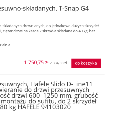
zesuwno-składanych, T-Snap G4
o-składanych drewnianych, do jednakowo dużych skrzydeł
, ciężar drzwi na każde 2 skrzydła składane do 40 kg, bez
ielnie
1 750,75 zł
2 334,33 zł
do koszyka
esuwnych, Häfele Slido D-Line11
wieranie do drzwi przesuwnych
kość drzwi 600–1250 mm, grubość
montażu do sufitu, do 2 skrzydeł
 ≤ 80 kg HÄFELE 94103020