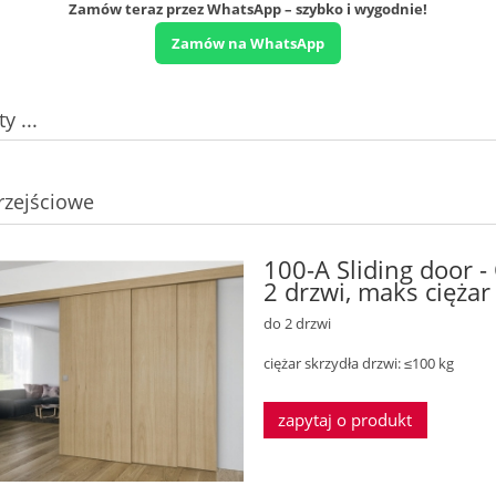
Zamów teraz przez WhatsApp – szybko i wygodnie!
Zamów na WhatsApp
y ...
rzejściowe
100-A Sliding door 
2 drzwi, maks cięża
do 2 drzwi
ciężar skrzydła drzwi: ≤100 kg
zapytaj o produkt