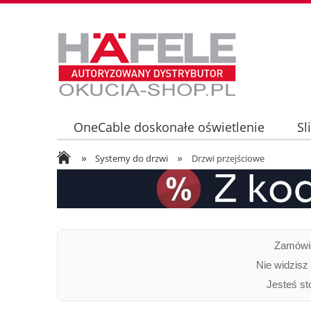
OneCable doskonałe oświetlenie
Sl
»
»
Oświetlenie LED LOOX5 - informacje tec
Systemy do drzwi
Drzwi przejściowe
Zamówie
Nie widzisz
Jesteś st