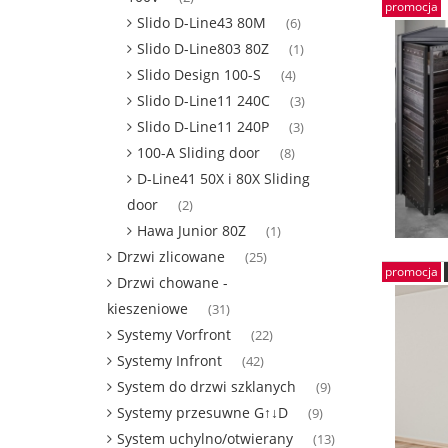
promocja
Slido D-Line43 80M
(6)
Slido D-Line803 80Z
(1)
Slido Design 100-S
(4)
Slido D-Line11 240C
(3)
Slido D-Line11 240P
(3)
100-A Sliding door
(8)
D-Line41 50X i 80X Sliding
door
(2)
Hawa Junior 80Z
(1)
Drzwi zlicowane
(25)
promocja
Drzwi chowane -
kieszeniowe
(31)
Systemy Vorfront
(22)
Systemy Infront
(42)
System do drzwi szklanych
(9)
Systemy przesuwne G↑↓D
(9)
System uchylno/otwierany
(13)