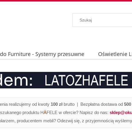
ido Furniture - Systemy przesuwne
Oświetlenie 
hniczne
nia realizujemy od kwoty
100 zł
brutto | Bezpłatna dostawa od
500 
 szukanego produktu H
Ä
FELE w ofercie? Napisz do nas:
sklep@oku
olarzem, producentem mebli? Odezwij się, z przyjemnością wyślemy 