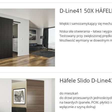
D-Line41 50X HÄFE
Miękki i samozamykający się mech
Niska siła otwierania – łatwa i wyg
Testowany przy zwiększonej prędko
Możliwość wymiany w dowolnym 
Häfele Slido D-Lin
do mieszkań
do drzwi przesuwnych jednoskrzy
na twardych (panele, PCW, płytki) 
wyłącznie z szyną dolną)