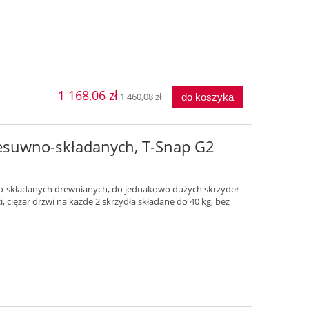
1 168,06 zł
1 460,08 zł
do koszyka
zesuwno-składanych, T-Snap G2
o-składanych drewnianych, do jednakowo dużych skrzydeł
, ciężar drzwi na każde 2 skrzydła składane do 40 kg, bez