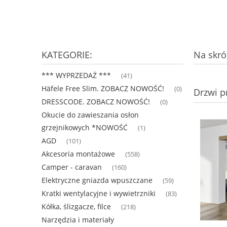
KATEGORIE:
Na skrót
*** WYPRZEDAŻ ***
(41)
Häfele Free Slim. ZOBACZ NOWOŚĆ!
(0)
Drzwi p
DRESSCODE. ZOBACZ NOWOŚĆ!
(0)
Okucie do zawieszania osłon
grzejnikowych *NOWOŚĆ
(1)
AGD
(101)
Akcesoria montażowe
(558)
Camper - caravan
(160)
Elektryczne gniazda wpuszczane
(59)
Kratki wentylacyjne i wywietrzniki
(83)
Kółka, ślizgacze, filce
(218)
Narzędzia i materiały