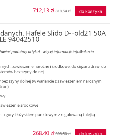
712,13 zł
818,54 zł
do koszyka
adanych, Häfele Slido D-Fold21 50A
ELE 94042510
awiać podobny artykuł - więcej informacji: info@okucia-
ernych, zawieszenie narożne i środkowe, do ciężaru drzwi do
stemów bez szyny dolnej
bez szyny dolnej (w wariancie z zawieszeniem narożnym
tron)
owy
 zawieszenie środkowe
 u góry i łożyskiem punktowym z regulowaną tulejką
268,40 zł
308,50 zł
do koszyka