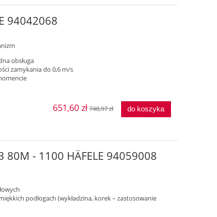
LE 94042068
anizm
odna obsługa
ści zamykania do 0,6 m/s
momencie
651,60 zł
748,97 zł
do koszyka
e43 80M - 1100 HÄFELE 94059008
dłowych
i miękkich podłogach (wykładzina, korek – zastosowanie