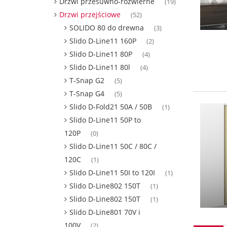
Drzwi przesuwno-rozwierne
(19)
Drzwi przejściowe
(52)
SOLIDO 80 do drewna
(3)
Slido D-Line11 160P
(2)
Slido D-Line11 80P
(4)
Slido D-Line11 80l
(4)
T-Snap G2
(5)
T-Snap G4
(5)
Slido D-Fold21 50A / 50B
(1)
Slido D-Line11 50P to
120P
(0)
Slido D-Line11 50C / 80C /
120C
(1)
Slido D-Line11 50I to 120I
(1)
Slido D-Line802 150T
(1)
Slido D-Line802 150T
(1)
Slido D-Line801 70V i
100V
(2)