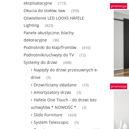
eksploatacyjne
(173)
promocja
Okucia do stołów, ław
(359)
Oświetlenie LED LOOX5 HÄFELE
Lighting
(823)
Panele akustyczne, blachy
dekoracyjne
(36)
Podnośniki do klap/frontów
(410)
Podnośniki/uchwyty do TV
(12)
Systemy do drzwi
(698)
Napędy do drzwi przesuwnych e-
drive
(5)
Drzwi/ściany składane
(10)
promocja
Amortyzatory drzwi
(3)
Häfele One Touch - do drzwi bez
uchwytów * NOWOŚĆ *
(3)
Slido Furniture
(424)
System Telescopic
(5)