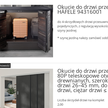
Okucie do drzwi pr
HÄFELE 94316001
do 4-skrzydłowych drzwi przesuwn
pojedynczych, z regulacją wysokości
szyny jezdnej
* szynę jezdną należy zamówić oddz
nowość
Okucie do drzwi prz
80P teleskopowe ot
drewnianych, szero
drzwi 26–45 mm, do 
drzwi, ciężar drzwi
Liczba skrzydeł drzwi na komplet
2,00