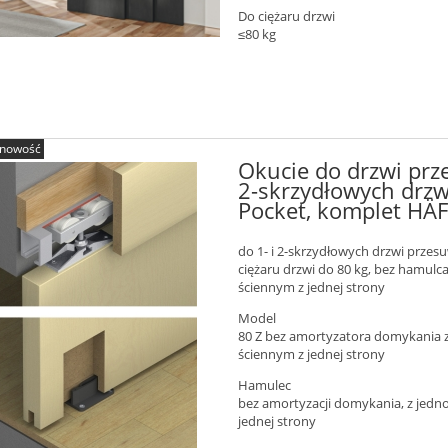
Do ciężaru drzwi
≤80 kg
nowość
Okucie do drzwi prz
2-skrzydłowych drz
Pocket, komplet HÄ
do 1- i 2-skrzydłowych drzwi przes
ciężaru drzwi do 80 kg, bez hamulca
ściennym z jednej strony
Model
80 Z bez amortyzatora domykania z 
ściennym z jednej strony
Hamulec
bez amortyzacji domykania, z jedn
jednej strony