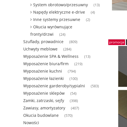
System obrotowo/przesuwny
(13)
Napędy elektryczne e-drive
(4)
Inne systemy przesuwne
(2)
Okucia wyrównujące
fronty/drzwi
(24)
Szuflady, prowadnice
(809)
promocja
Uchwyty meblowe
(284)
Wyposażenie SPA & Wellness
(13)
Wyposażenie biura/firm
(219)
Wyposażenie kuchni
(794)
Wyposażenie łazienki
(100)
Wyposażenie garderoby/sypialni
(583)
Wyposażenie sklepów
(54)
Zamki, zatrzaski, sejfy
(398)
Zawiasy, amortyzatory
(407)
Okucia budowlane
(570)
Nowości