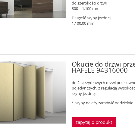
do szerokości drzwi
800 – 1.100 mm
Długość szyny jezdnej
1.100,00 mm
Okucie do drzwi pr
HÄFELE 94316000
do 2-skrzydłowych drzwi przesuwn
pojedynczych, z regulacją wysokości
szyny jezdnej
* szyny należy zamówić oddzielnie
zapytaj o produkt