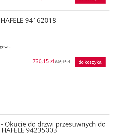
P HÄFELE 94162018
ogową.
736,15 zł
846,15 zł
do koszyka
 - Okucie do drzwi przesuwnych do
a HÄFELE 94235003