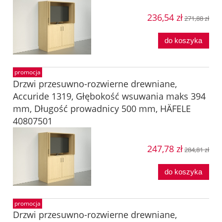
236,54 zł
271,88 zł
do koszyka
promocja
Drzwi przesuwno-rozwierne drewniane,
Accuride 1319, Głębokość wsuwania maks 394
mm, Długość prowadnicy 500 mm, HÄFELE
40807501
247,78 zł
284,81 zł
do koszyka
promocja
Drzwi przesuwno-rozwierne drewniane,