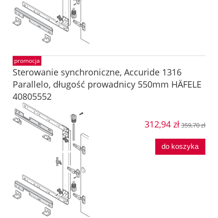
promocja
Sterowanie synchroniczne, Accuride 1316
Parallelo, długość prowadnicy 550mm HÄFELE
40805552
312,94 zł
359,70 zł
do koszyka