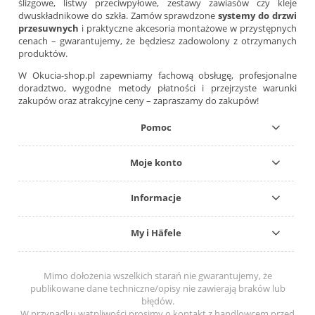
ślizgowe, listwy przeciwpyłowe, zestawy zawiasów czy kleje
dwuskładnikowe do szkła. Zamów sprawdzone
systemy do drzwi
przesuwnych
i praktyczne akcesoria montażowe w przystępnych
cenach – gwarantujemy, że będziesz zadowolony z otrzymanych
produktów.
W Okucia-shop.pl zapewniamy fachową obsługę, profesjonalne
doradztwo, wygodne metody płatności i przejrzyste warunki
zakupów oraz atrakcyjne ceny – zapraszamy do zakupów!
Pomoc
Moje konto
Informacje
My i Häfele
Mimo dołożenia wszelkich starań nie gwarantujemy, że
publikowane dane techniczne/opisy nie zawierają braków lub
błędów.
W przypadku wątpliwości prosimy o kontakt z handlowcem przed