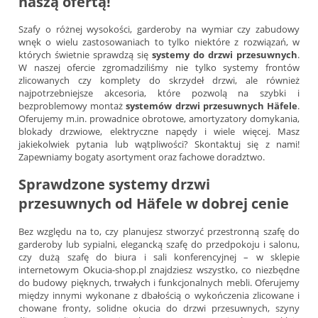
naszą ofertą!
Szafy o różnej wysokości, garderoby na wymiar czy zabudowy
wnęk o wielu zastosowaniach to tylko niektóre z rozwiązań, w
których świetnie sprawdzą się
systemy do drzwi przesuwnych
.
W naszej ofercie zgromadziliśmy nie tylko systemy frontów
zlicowanych czy komplety do skrzydeł drzwi, ale również
najpotrzebniejsze akcesoria, które pozwolą na szybki i
bezproblemowy montaż
systemów drzwi przesuwnych Häfele
.
Oferujemy m.in. prowadnice obrotowe, amortyzatory domykania,
blokady drzwiowe, elektryczne napędy i wiele więcej. Masz
jakiekolwiek pytania lub wątpliwości? Skontaktuj się z nami!
Zapewniamy bogaty asortyment oraz fachowe doradztwo.
Sprawdzone systemy drzwi
przesuwnych od Häfele w dobrej cenie
Bez względu na to, czy planujesz stworzyć przestronną szafę do
garderoby lub sypialni, elegancką szafę do przedpokoju i salonu,
czy dużą szafę do biura i sali konferencyjnej – w sklepie
internetowym Okucia-shop.pl znajdziesz wszystko, co niezbędne
do budowy pięknych, trwałych i funkcjonalnych mebli. Oferujemy
między innymi wykonane z dbałością o wykończenia zlicowane i
chowane fronty, solidne okucia do drzwi przesuwnych, szyny