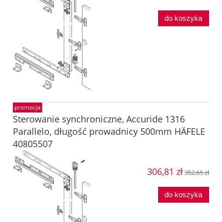
do koszyka
promocja
Sterowanie synchroniczne, Accuride 1316
Parallelo, długość prowadnicy 500mm HÄFELE
40805507
306,81 zł
352,65 zł
do koszyka