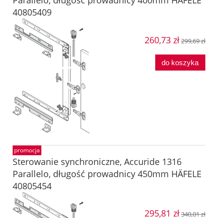
Parallelo, długość prowadnicy 400mm HÄFELE
40805409
260,73 zł
299,69 zł
do koszyka
promocja
Sterowanie synchroniczne, Accuride 1316
Parallelo, długość prowadnicy 450mm HÄFELE
40805454
295,81 zł
340,01 zł