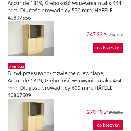
Accuride 1319, Głębokość wsuwania maks 444
mm, Długość prowadnicy 550 mm, HÄFELE
40807556
247,83 zł
284,86 zł
do koszyka
promocja
Drzwi przesuwno-rozwierne drewniane,
Accuride 1319, Głębokość wsuwania maks 494
mm, Długość prowadnicy 600 mm, HÄFELE
40807609
270,40 zł
310,80 zł
do koszyka