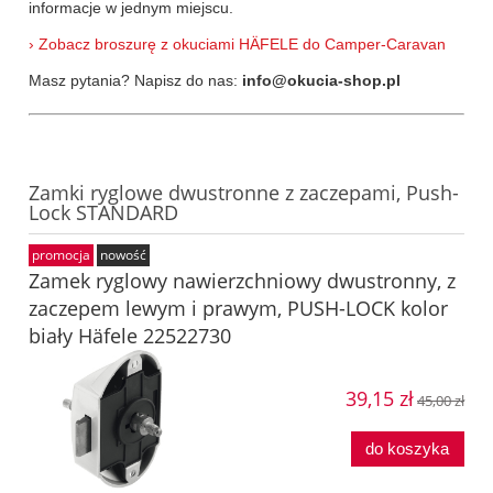
informacje w jednym miejscu.
› Zobacz broszurę z okuciami HÄFELE do Camper-Caravan
Masz pytania? Napisz do nas:
info@okucia-shop.pl
Zamki ryglowe dwustronne z zaczepami, Push-
Lock STANDARD
promocja
nowość
Zamek ryglowy nawierzchniowy dwustronny, z
zaczepem lewym i prawym, PUSH-LOCK kolor
biały Häfele 22522730
39,15 zł
45,00 zł
do koszyka