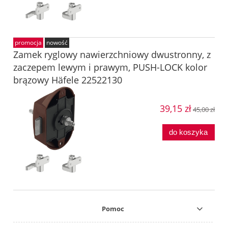
promocja
nowość
Zamek ryglowy nawierzchniowy dwustronny, z
zaczepem lewym i prawym, PUSH-LOCK kolor
brązowy Häfele 22522130
39,15 zł
45,00 zł
do koszyka
Pomoc