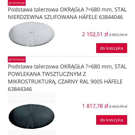
promocja
Podstawa talerzowa OKRĄGŁA ?=680 mm, STAL
NIERDZEWNA SZLIFOWANA HÄFELE 63844046
2 102,51 zł
2 803,34 zł
do koszyka
promocja
Podstawa talerzowa OKRĄGŁA ?=680 mm, STAL
POWLEKANA TWSZTUCZNYM Z
MIKROSTRUKTURĄ, CZARNY RAL 9005 HÄFELE
63844346
1 817,78 zł
2 423,70 zł
do koszyka