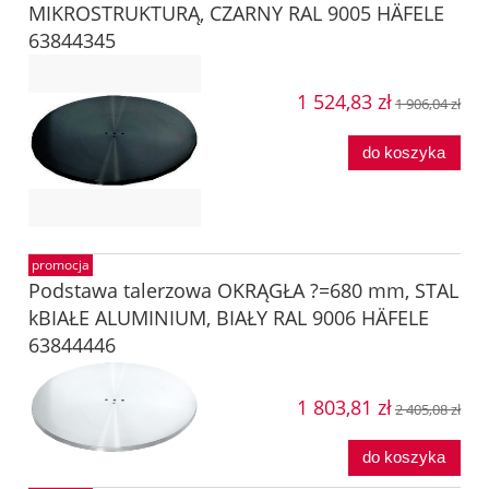
MIKROSTRUKTURĄ, CZARNY RAL 9005 HÄFELE
63844345
1 524,83 zł
1 906,04 zł
do koszyka
promocja
Podstawa talerzowa OKRĄGŁA ?=680 mm, STAL
kBIAŁE ALUMINIUM, BIAŁY RAL 9006 HÄFELE
63844446
1 803,81 zł
2 405,08 zł
do koszyka