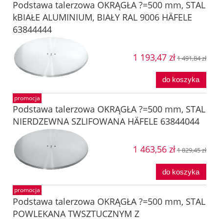
Podstawa talerzowa OKRĄGŁA ?=500 mm, STAL
kBIAŁE ALUMINIUM, BIAŁY RAL 9006 HÄFELE
63844444
1 193,47 zł
1 491,84 zł
do koszyka
promocja
Podstawa talerzowa OKRĄGŁA ?=500 mm, STAL
NIERDZEWNA SZLIFOWANA HÄFELE 63844044
1 463,56 zł
1 829,45 zł
do koszyka
promocja
Podstawa talerzowa OKRĄGŁA ?=500 mm, STAL
POWLEKANA TWSZTUCZNYM Z