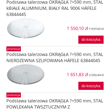
Podstawa talerzowa OKRĄGŁA ?=590 mm, STAL
kBIAŁE ALUMINIUM, BIAŁY RAL 9006 HÄFELE
63844445
1 550,10 zł
1 937,62 zł
do koszyka
promocja
Podstawa talerzowa OKRĄGŁA ?=590 mm, STAL
NIERDZEWNA SZLIFOWANA HÄFELE 63844045
1 651,83 zł
2 202,44 zł
do koszyka
promocja
Podstawa talerzowa OKRĄGŁA ?=590 mm, STAL
POWLEKANA TWSZTUCZNYM Z