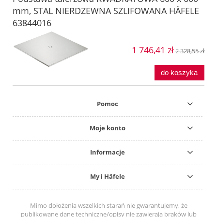
mm, STAL NIERDZEWNA SZLIFOWANA HÄFELE
63844016
1 746,41 zł
2 328,55 zł
do koszyka
Pomoc
Moje konto
Informacje
My i Häfele
Mimo dołożenia wszelkich starań nie gwarantujemy, że
publikowane dane techniczne/opisy nie zawierają braków lub