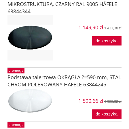
MIKROSTRUKTURĄ, CZARNY RAL 9005 HÄFELE
63844344
1 149,90 zł
1 437,38 zł
do koszyka
promocja
Podstawa talerzowa OKRĄGŁA ?=590 mm, STAL
CHROM POLEROWANY HÄFELE 63844245
1 590,66 zł
1 988,32 zł
do koszyka
promocja