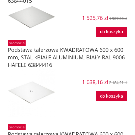
63844015
1 525,76 zł
1 907,20 zł
do koszyka
promocja
Podstawa talerzowa KWADRATOWA 600 x 600
mm, STAL kBIAŁE ALUMINIUM, BIAŁY RAL 9006
HÄFELE 63844416
1 638,16 zł
2 184,21 zł
do koszyka
promocja
Podstawa talerzowa KWADRATOWA 600 x 600